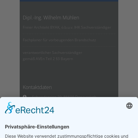
Dipl.-Ing. Wilhelm Mühlen
Freier Architekt BYAK, ö.b.u.v. IHK Sachverständiger
Fachplaner für vorbeugenden Brandschutz
verantwortlicher Sachverständiger
gemäß AVEn Teil 2 §3 Bayern
Kontaktdaten
Schwedenring 29, 86609 Donauwörth
Telefon: 0906 / 9998400
E-Mail:
wilhelm.muehlen@t-online.de